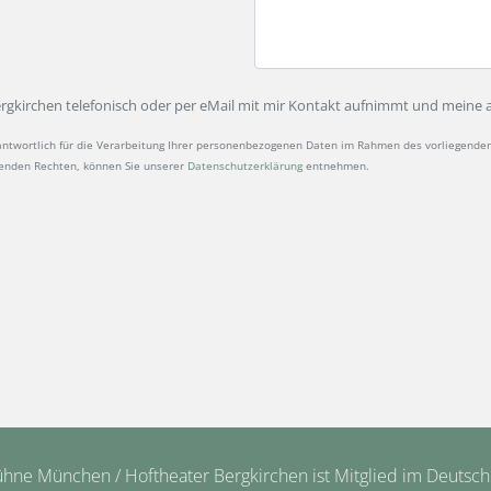
Bergkirchen telefonisch oder per eMail mit mir Kontakt aufnimmt und mein
ntwortlich für die Verarbeitung Ihrer personenbezogenen Daten im Rahmen des vorliegenden 
henden Rechten, können Sie unserer
Datenschutzerklärung
entnehmen.
ne München / Hoftheater Bergkirchen ist Mitglied im Deutsc