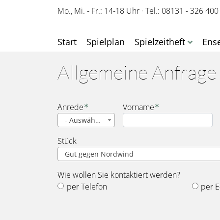
Mo., Mi. - Fr.: 14-18 Uhr
·
Tel.: 08131 - 326 400
Start
Spielplan
Spielzeitheft
Ens
Allgemeine Anfrage
Name
Anrede
Vorname
- Auswählen -
Stück
Gut gegen Nordwind
Wie wollen Sie kontaktiert werden?
per Telefon
per E