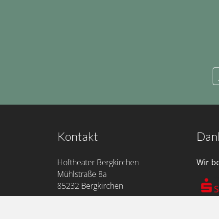
Kontakt
Dan
Hoftheater Bergkirchen
Wir b
Mühlstraße 8a
85232 Bergkirchen
Telefon: 08131• 326 400
mail@hoftheater-bergkirchen.de
Bezirk