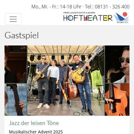
Direkt
Mo., Mi. - Fr.: 14-18 Uhr
·
Tel.: 08131 - 326 400
zum
Inhalt
Gastspiel
Jazz der leisen Töne
Musikalischer Advent 2025