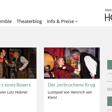
Direkt
zum
Inhalt
emble
Theaterblog
Info & Preise
z eines Boxers
Der zerbrochene Krug
DI
von Lutz Hübner
Lustspiel von Heinrich von
Kleist