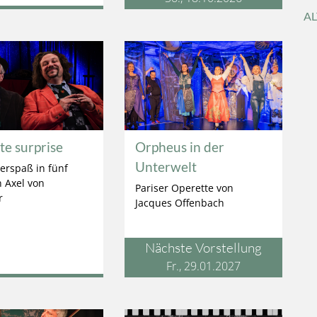
AL
Se
e surprise
Orpheus in der
Unterwelt
erspaß in fünf
n Axel von
Pariser Operette von
r
Jacques Offenbach
Nächste Vorstellung
Fr., 29.01.2027