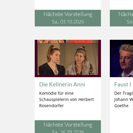
Nächste Vorstellung
Nächs
Sa., 03.10.2026
So
Die Kellnerin Anni
Faust I
Komödie für eine
Der Tragö
Schauspielerin von Herbert
Johann W
Rosendorfer
Goethe
Nächste Vorstellung
Sa., 26.09.2026