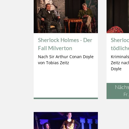
Sherlock Holmes - Der
Sherloc
Fall Milverton
tödlich
Nach Sir Arthur Conan Doyle
Kriminal
von Tobias Zeitz
Zeitz nac
Doyle
Nächs
Fr