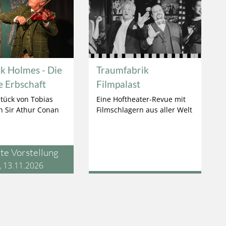
k Holmes - Die
Traumfabrik
e Erbschaft
Filmpalast
stück von Tobias
Eine Hoftheater-Revue mit
h Sir Athur Conan
Filmschlagern aus aller Welt
te Vorstellung
., 13.11.2026