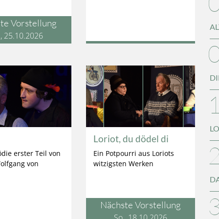
te Vorstellung
AL
., 25.10.2026
DI
LO
Loriot, du dödel di
die erster Teil von
Ein Potpourri aus Loriots
olfgang von
witzigsten Werken
DA
Nächste Vorstellung
So., 18.10.2026