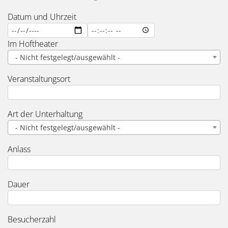
Datum und Uhrzeit
Datum
Datum
und
und
Im Hoftheater
Uhrzeit:
Uhrzeit:
- Nicht festgelegt/ausgewählt -
Datum
Zeit
Veranstaltungsort
Art der Unterhaltung
- Nicht festgelegt/ausgewählt -
Anlass
Dauer
Besucherzahl