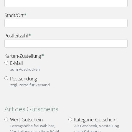
Stadt/Ort
Postleitzahl
fieldset_for_delivery_options
Karten-Zustellung
E-Mail
zum Ausdrucken
Postsendung
zzgl. Porto für Versand
Art des Gutscheins
Auswahl
Wert-Gutschein
Kategorie-Gutschein
Betragshöhe frei wählbar,
Als Geschenk, Vorstellung
Gutschein
Vorstellung nach Ihrer Wahl
nach Kategorie