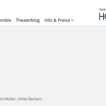
Direkt
zum
Inhalt
emble
Theaterblog
Info & Preise
rt Müller, Ulrike Beckers