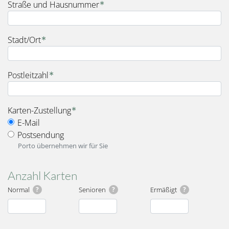
Straße und Hausnummer
Stadt/Ort
Postleitzahl
fieldset_for_delivery_options
Karten-Zustellung
E-Mail
Postsendung
Porto übernehmen wir für Sie
Anzahl Karten
Normal
?
Senioren
?
Ermäßigt
?