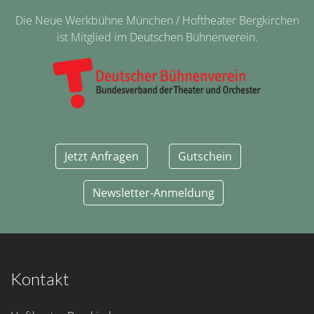
Die Neue Werkbühne München / Hoftheater Bergkirchen
ist Mitglied im Deutschen Bühnenverein.
Jetzt Anfragen
Gutschein
Newsletter-Anmeldung
Kontakt