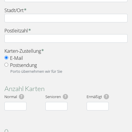
Stadt/Ort
Postleitzahl
fieldset_for_delivery_options
Karten-Zustellung
E-Mail
Postsendung
Porto übernehmen wir für Sie
Anzahl Karten
Normal
?
Senioren
?
Ermäßigt
?
Karten
Gesamt
0