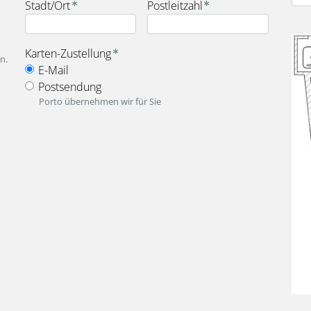
Stadt/Ort
Postleitzahl
Bild
fieldset_for_delivery_options
Karten-Zustellung
n.
E-Mail
Postsendung
Porto übernehmen wir für Sie