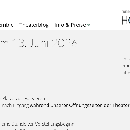
Direkt
zum
Inhalt
emble
Theaterblog
Info & Preise
am 13. Juni 2026
Derz
ein
Filt
e Plätze zu reservieren.
e nach Eingang
während unserer Öffnungszeiten der Theater
eine Stunde vor Vorstellungsbeginn.