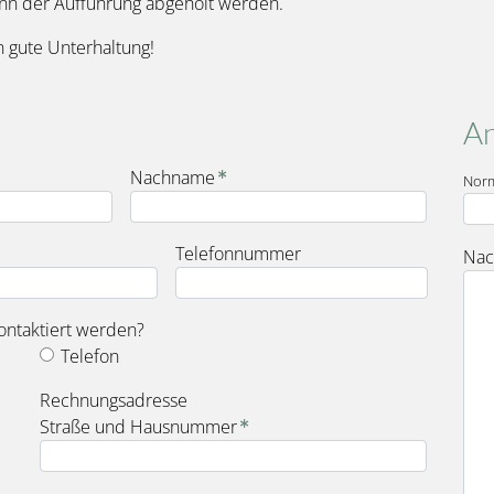
inn der Aufführung abgeholt werden.
 gute Unterhaltung!
An
Nachname
Nor
Telefonnummer
Nac
ontaktiert werden?
Telefon
fieldset_for_payment_options
Rechnungsadresse
Straße und Hausnummer