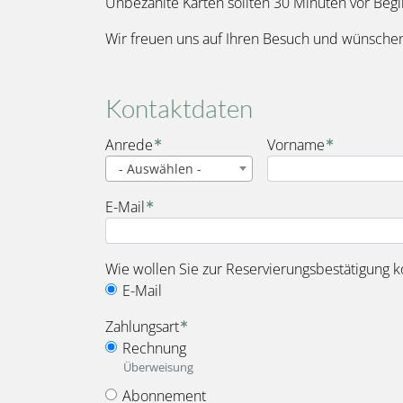
Unbezahlte Karten sollten 30 Minuten vor Beg
Wir freuen uns auf Ihren Besuch und wünschen
Kontaktdaten
Name
Anrede
Vorname
- Auswählen -
E-Mail
Wie wollen Sie zur Reservierungsbestätigung k
E-Mail
Zahlungsart
Rechnung
Überweisung
Abonnement