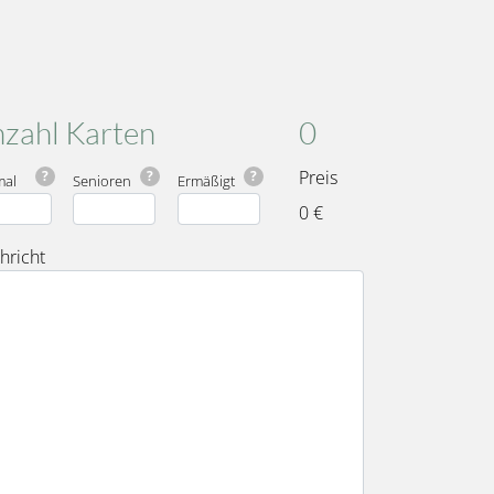
Karten
Gesamt
zahl Karten
0
Preis
?
?
?
mal
Senioren
Ermäßigt
0 €
hricht