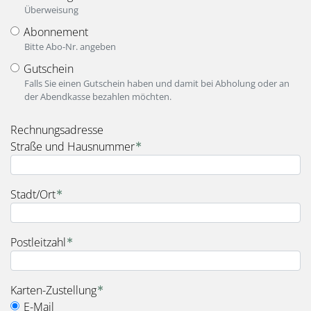
Überweisung
Abonnement
Bitte Abo-Nr. angeben
Gutschein
Falls Sie einen Gutschein haben und damit bei Abholung oder an
der Abendkasse bezahlen möchten.
fieldset_for_payment_options
Rechnungsadresse
Straße und Hausnummer
Stadt/Ort
Postleitzahl
fieldset_for_delivery_options
Karten-Zustellung
E-Mail