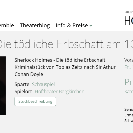
Direkt
zum
Inhalt
emble
Theaterblog
Info & Preise
Die tödliche Erbschaft am
Sherlock Holmes - Die tödliche Erbschaft
Vor
Kriminalstück von Tobias Zeitz nach Sir Athur
Fr.,
Conan Doyle
Pr
Sparte
Schauspiel
Spielort
Hoftheater Bergkirchen
Kat
Stückbeschreibung
Seni
Ermä
Schw