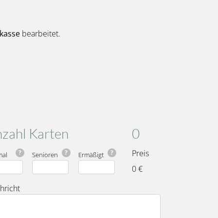
kasse
bearbeitet.
Karten
Gesamt
zahl Karten
0
Preis
?
?
?
mal
Senioren
Ermäßigt
0 €
hricht