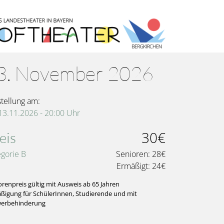
 13. November 2026
stellung am:
 13.11.2026 - 20:00
Uhr
30€
eis
egorie B
Senioren:
28€
Ermäßigt:
24€
orenpreis gültig mit Ausweis ab 65 Jahren
ßigung für SchülerInnen, Studierende und mit
erbehinderung