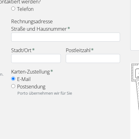
ontaktiert werden?
Telefon
fieldset_for_payment_options
Rechnungsadresse
Straße und Hausnummer
Stadt/Ort
Postleitzahl
Bild
fieldset_for_delivery_options
Karten-Zustellung
n.
E-Mail
Postsendung
Porto übernehmen wir für Sie