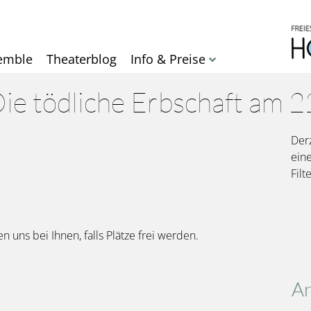
Direkt
zum
Inhalt
emble
Theaterblog
Info & Preise
ie tödliche Erbschaft am 
Derz
ein
Filt
en uns bei Ihnen, falls Plätze frei werden.
An