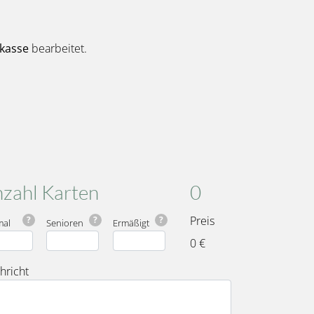
kasse
bearbeitet.
Karten
Gesamt
zahl Karten
0
Preis
?
?
?
mal
Senioren
Ermäßigt
0 €
hricht