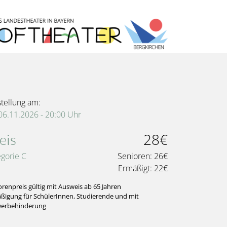
stellung am:
 06.11.2026 - 20:00
Uhr
28€
eis
egorie C
Senioren:
26€
Ermäßigt:
22€
orenpreis gültig mit Ausweis ab 65 Jahren
ßigung für SchülerInnen, Studierende und mit
erbehinderung