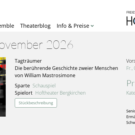
Direkt
zum
Inhalt
emble
Theaterblog
Info & Preise
November 2026
Tagträumer
Vor
Die berührende Geschichte zweier Menschen
Fr.,
von William Mastrosimone
Pr
Sparte
Schauspiel
Spielort
Hoftheater Bergkirchen
Kat
Stückbeschreibung
Seni
Ermä
Schw