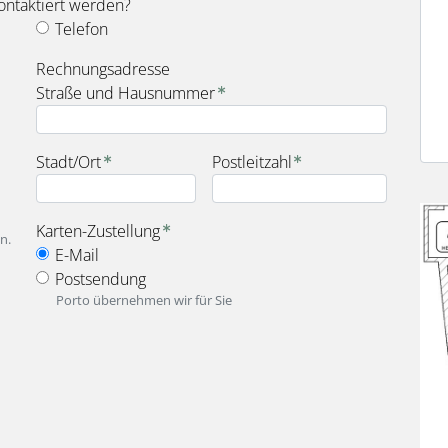
ontaktiert werden?
Telefon
fieldset_for_payment_options
Rechnungsadresse
Straße und Hausnummer
Stadt/Ort
Postleitzahl
Bild
fieldset_for_delivery_options
Karten-Zustellung
n.
E-Mail
Postsendung
Porto übernehmen wir für Sie