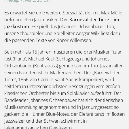
Freitag, 7. März, 20 Uhr
Es erwartet Sie eine weitere Spezialität der mit Max Müller
befreundeten Jazzmusiker:
Der Karneval der Tiere – im
Jazzkostüm
. Es spielt das Johannes Ochsenbauer Trio,
unser Schauspieler und Spielleiter Ansgar Wilk liest dazu
die passenden Texte von Roger Willemsen.
Seit mehr als 15 Jahren musizieren die drei Musiker Tizian
Jost (Piano), Michael Keul (Schlagzeug) und Johannes
Ochsenbauer (Kontrabass) gemeinsam im Trio. Jazz in allen
seinen Facetten ist ihr Markenzeichen. Der „Karneval der
Tiere“, 1866 von Camille Saint-Saens komponiert, wird
seitdem in unterschiedlichsten Besetzungen vom großen
klassischen Orchester bis zum Soloklavier aufgeführt. Der
Bandleader Johannes Ochsenbauer hat sich der tierischen
Musiksammlung angenommen und in Jazz umgesetzt: so
gackern die Hühner Blue-Notes, der Elefant tanzt im flotten
Jazzwalzer und der Schwan schwimmt in
lateinamerikanischen Gewässern.