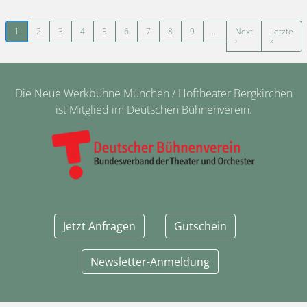
Seitennummerierung
1
2
3
4
5
6
7
8
9
…
Next
Letzte
Nächste Seite
Letzte Se
›
»
Die Neue Werkbühne München / Hoftheater Bergkirchen
ist Mitglied im Deutschen Bühnenverein.
Jetzt Anfragen
Gutschein
Newsletter-Anmeldung