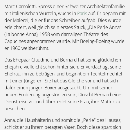
Marc Camoletti, Spross einer Schweizer Architektenfamilie
mit italienischen Wurzeln, wuchs in
Paris
auf. Er begann mit
der Malerei, die er für das Schreiben aufgab. Dies wurde
erleichtert, weil gleich sein erstes Stück, „Die Perle Anna“
(La bonne Anna), 1958 vom damaligen Théatre des
Capucines angenommen wurde. Mit Boeing-Boeing wurde
er 1960 weltberühmt.
Das Ehepaar Claudine und Bernard hat seine glücklichen
Ehejahre vielleicht schon hinter sich. Er verdächtigt seine
Ehefrau, ihn zu betrügen, und beginnt ein Techtelmechtel
mit einer Jüngeren. Sie hat das Gleiche vor und hat sich
dafür einen jungen Boxer ausgesucht. Um mit seiner
neuen Eroberung ungestört zu sein, täuscht Bernard eine
Dienstreise vor und überredet seine Frau, ihre Mutter zu
besuchen.
Anna, die Haushälterin und somit die „Perle“ des Hauses,
schickt er zu ihrem betagten Vater. Doch diese spart sich