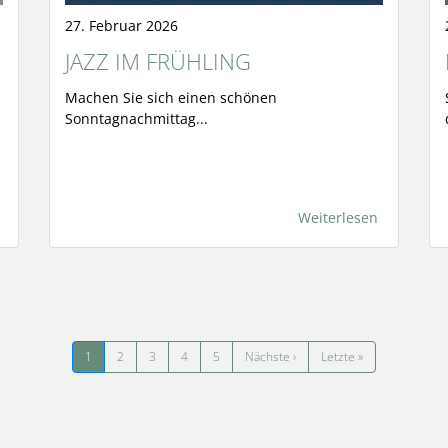
27. Februar 2026
JAZZ IM FRÜHLING
Machen Sie sich einen schönen
Sonntagnachmittag...
Weiterlesen
Nächste Seite
Letzte Seite
1
2
3
4
5
Nächste ›
Letzte »