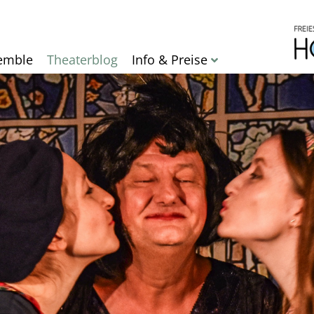
Direkt
zum
Inhalt
emble
Theaterblog
Info & Preise