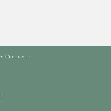
hen Bühnenverein.
g