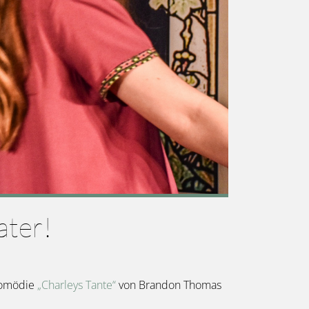
ater!
tkomödie
„Charleys Tante“
von Brandon Thomas