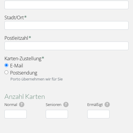
Stadt/Ort
Postleitzahl
fieldset_for_delivery_options
Karten-Zustellung
E-Mail
Postsendung
Porto übernehmen wir für Sie
Anzahl Karten
Normal
?
Senioren
?
Ermäßigt
?
Karten