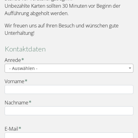
Unbezahlte Karten sollten 30 Minuten vor Beginn der
Aufführung abgeholt werden.
Wir freuen uns auf Ihren Besuch und wünschen gute
Unterhaltung!
Kontaktdaten
Name
Anrede
- Auswählen -
Vorname
Nachname
E-Mail