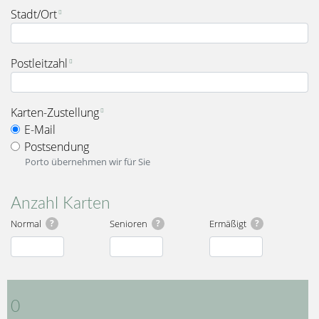
Stadt/Ort
Postleitzahl
fieldset_for_delivery_options
Karten-Zustellung
E-Mail
Postsendung
Porto übernehmen wir für Sie
Anzahl Karten
Normal
?
Senioren
?
Ermäßigt
?
Karten
Gesamt
0