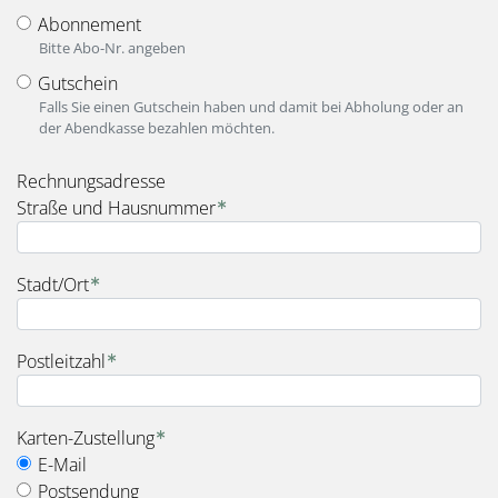
Abonnement
Bitte Abo-Nr. angeben
Gutschein
Falls Sie einen Gutschein haben und damit bei Abholung oder an
der Abendkasse bezahlen möchten.
fieldset_for_payment_options
Rechnungsadresse
Straße und Hausnummer
Stadt/Ort
Postleitzahl
fieldset_for_delivery_options
Karten-Zustellung
E-Mail
Postsendung