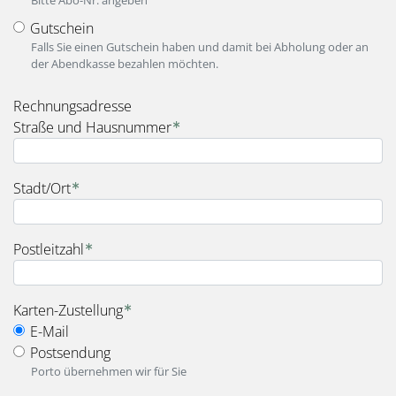
Gutschein
Falls Sie einen Gutschein haben und damit bei Abholung oder an
der Abendkasse bezahlen möchten.
fieldset_for_payment_options
Rechnungsadresse
Straße und Hausnummer
Stadt/Ort
Postleitzahl
fieldset_for_delivery_options
Karten-Zustellung
E-Mail
Postsendung
Porto übernehmen wir für Sie