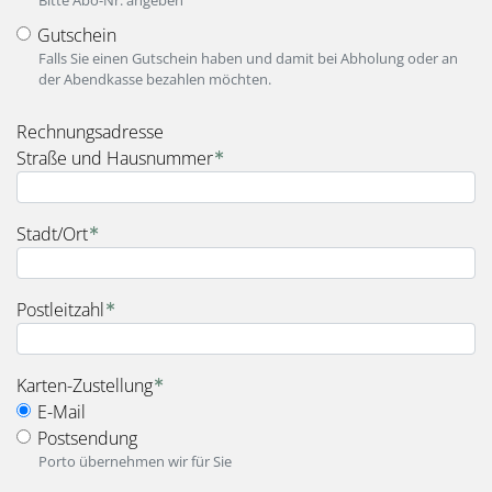
Gutschein
Falls Sie einen Gutschein haben und damit bei Abholung oder an
der Abendkasse bezahlen möchten.
fieldset_for_payment_options
Rechnungsadresse
Straße und Hausnummer
Stadt/Ort
Postleitzahl
fieldset_for_delivery_options
Karten-Zustellung
E-Mail
Postsendung
Porto übernehmen wir für Sie