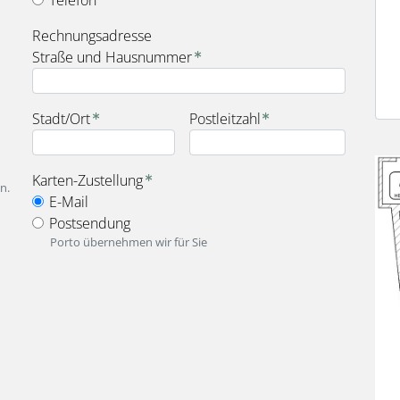
fieldset_for_payment_options
Rechnungsadresse
Straße und Hausnummer
Stadt/Ort
Postleitzahl
Bild
fieldset_for_delivery_options
Karten-Zustellung
n.
E-Mail
Postsendung
Porto übernehmen wir für Sie