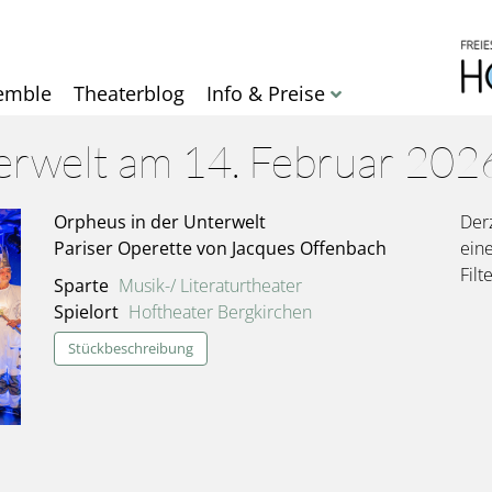
Direkt
zum
Inhalt
emble
Theaterblog
Info & Preise
erwelt am 14. Februar 202
Orpheus in der Unterwelt
Derz
Pariser Operette von Jacques Offenbach
ein
Filt
Sparte
Musik-/ Literaturtheater
Spielort
Hoftheater Bergkirchen
Stückbeschreibung