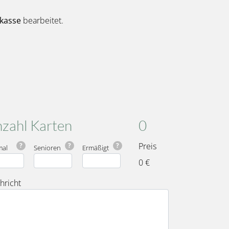
kasse
bearbeitet.
Karten
Gesamt
zahl Karten
0
Preis
?
?
?
mal
Senioren
Ermäßigt
0 €
hricht