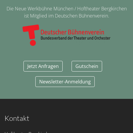
Die Neue Werkbühne München / Hoftheater Bergkirchen
ist Mitglied im Deutschen Bühnenverein.
Jetzt Anfragen
Gutschein
Newsletter-Anmeldung
Kontakt