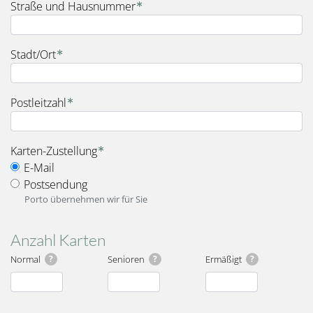
Straße und Hausnummer
Stadt/Ort
Postleitzahl
fieldset_for_delivery_options
Karten-Zustellung
E-Mail
Postsendung
Porto übernehmen wir für Sie
Anzahl Karten
Normal
?
Senioren
?
Ermäßigt
?