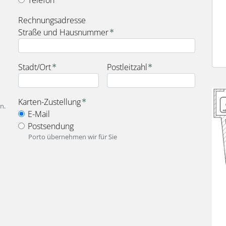
fieldset_for_payment_options
Rechnungsadresse
Straße und Hausnummer
Stadt/Ort
Postleitzahl
Bild
fieldset_for_delivery_options
Karten-Zustellung
n.
E-Mail
Postsendung
Porto übernehmen wir für Sie