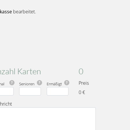
kasse
bearbeitet.
Karten
Gesamt
zahl Karten
0
Preis
?
?
?
mal
Senioren
Ermäßigt
0 €
hricht