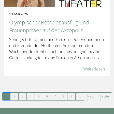
13. Mai 2026
Olympischer Betriebsausflug und
Frauenpower auf der Akropolis
Sehr geehrte Damen und Herren, liebe Freundinnen
und Freunde des Hoftheater, Am kommenden
Wochenende dreht es sich bei uns um griechische
Götter, starke griechische Frauen in Athen und u. a ...
Weiterlesen
Seitennummerierung
1
2
3
4
5
6
7
8
9
…
Next
Letzte
Nächste Seite
Letzte Se
›
»