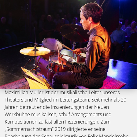
Bild
Maximilian Müller ist der musikalische Leiter unseres
Theaters und Mitglied im Leitungsteam. Seit mehr als 20
Jahren betreut er die Inszenierungen der Neuen
Werkbühne musikalisch, schuf Arrangements und
Kompositionen zu fast allen Inszenierungen. Zum
„Sommernachtstraum“ 2019 dirigierte er seine
Bearbeitung der Schauspielmusik von Felix Mendelssohn