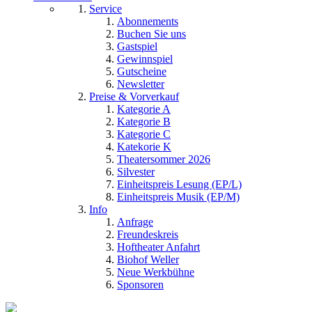
Service
Abonnements
Buchen Sie uns
Gastspiel
Gewinnspiel
Gutscheine
Newsletter
Preise & Vorverkauf
Kategorie A
Kategorie B
Kategorie C
Katekorie K
Theatersommer 2026
Silvester
Einheitspreis Lesung (EP/L)
Einheitspreis Musik (EP/M)
Info
Anfrage
Freundeskreis
Hoftheater Anfahrt
Biohof Weller
Neue Werkbühne
Sponsoren