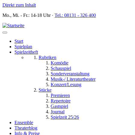
Direkt zum Inhalt
Mo., Mi. - Fr.: 14-18 Uhr
·
Tel.: 08131 - 326 400
Start
Spielplan
Spielzeitheft
Rubriken
Komödie
Schauspiel
Sonderveranstaltung
Musik-/ Literaturtheater
Konzert/Lesung
Stücke
Premieren
Repertoire
Gastspiel
Journal
Spielzeit 25/26
Ensemble
Theaterblog
Info & Preise