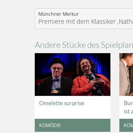
Münchner Merkur
Premiere mit dem Klassiker ,Nath
Andere Stücke des Spielpla
Omelette surprise
Bun
ist 
KOMÖDIE
KO