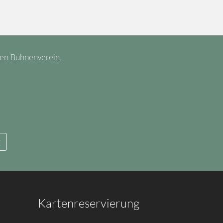
hen Bühnenverein.
g
Kartenreservierung