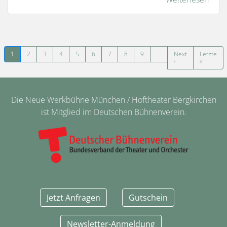
Seitennummerierung
1
2
3
4
5
6
7
8
9
…
Next
Letzte
Nächste Seite
Letzte Se
›
»
Die Neue Werkbühne München / Hoftheater Bergkirchen
ist Mitglied im Deutschen Bühnenverein.
Jetzt Anfragen
Gutschein
Newsletter-Anmeldung