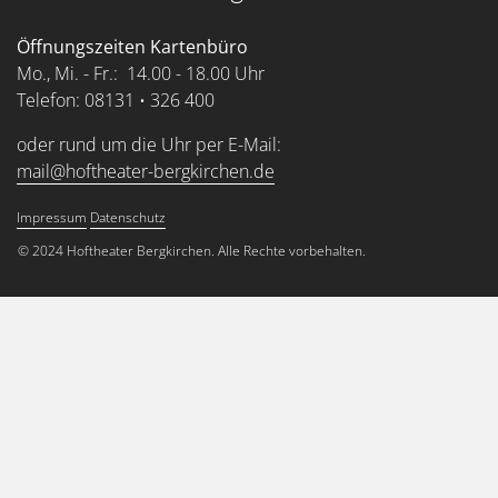
Öffnungszeiten Kartenbüro
Mo., Mi. - Fr.: 14.00 - 18.00 Uhr
Telefon: 08131 • 326 400
oder rund um die Uhr per E-Mail:
mail@hoftheater-bergkirchen.de
Impressum
Datenschutz
Service Menu
© 2024 Hoftheater Bergkirchen. Alle Rechte vorbehalten.