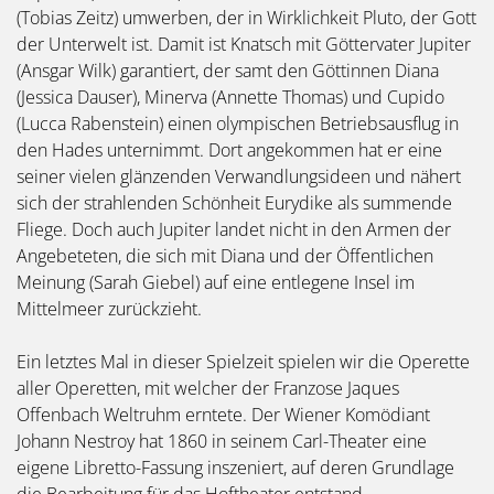
(Tobias Zeitz) umwerben, der in Wirklichkeit Pluto, der Gott
der Unterwelt ist. Damit ist Knatsch mit Göttervater Jupiter
(Ansgar Wilk) garantiert, der samt den Göttinnen Diana
(Jessica Dauser), Minerva (Annette Thomas) und Cupido
(Lucca Rabenstein) einen olympischen Betriebsausflug in
den Hades unternimmt. Dort angekommen hat er eine
seiner vielen glänzenden Verwandlungsideen und nähert
sich der strahlenden Schönheit Eurydike als summende
Fliege. Doch auch Jupiter landet nicht in den Armen der
Angebeteten, die sich mit Diana und der Öffentlichen
Meinung (Sarah Giebel) auf eine entlegene Insel im
Mittelmeer zurückzieht.
Ein letztes Mal in dieser Spielzeit spielen wir die Operette
aller Operetten, mit welcher der Franzose Jaques
Offenbach Weltruhm erntete. Der Wiener Komödiant
Johann Nestroy hat 1860 in seinem Carl-Theater eine
eigene Libretto-Fassung inszeniert, auf deren Grundlage
die Bearbeitung für das Hoftheater entstand.