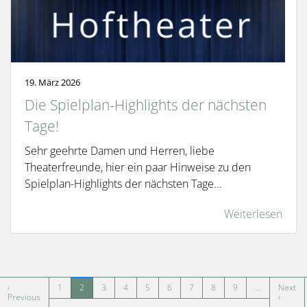
19. März 2026
Die Spielplan-Highlights der nächsten
Tage!
Sehr geehrte Damen und Herren, liebe
Theaterfreunde, hier ein paar Hinweise zu den
Spielplan-Highlights der nächsten Tage...
Weiterlesen
Seitennummerierung
‹
1
2
3
4
5
6
7
8
9
…
Next
ste Seite
Vorherige Seite
Nächst
Previous
›