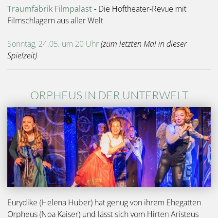
Traumfabrik Filmpalast
- Die Hoftheater-Revue mit
Filmschlagern aus aller Welt
Sonntag, 24.05. um 20 Uhr
(zum letzten Mal in dieser
Spielzeit)
ORPHEUS IN DER UNTERWELT
Bild
Eurydike (Helena Huber) hat genug von ihrem Ehegatten
Orpheus (Noa Kaiser) und lässt sich vom Hirten Aristeus