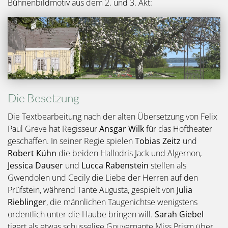
Bühnenbildmotiv aus dem 2. und 3. Akt:
Die Besetzung
Die Textbearbeitung nach der alten Übersetzung von Felix
Paul Greve hat Regisseur
Ansgar Wilk
für das Hoftheater
geschaffen. In seiner Regie spielen
Tobias Zeitz
und
Robert Kühn
die beiden Hallodris Jack und Algernon,
Jessica Dauser
und
Lucca Rabenstein
stellen als
Gwendolen und Cecily die Liebe der Herren auf den
Prüfstein, während Tante Augusta, gespielt von
Julia
Rieblinger
, die männlichen Taugenichtse wenigstens
ordentlich unter die Haube bringen will.
Sarah Giebel
tigert als etwas schusselige Gouvernante Miss Prism über