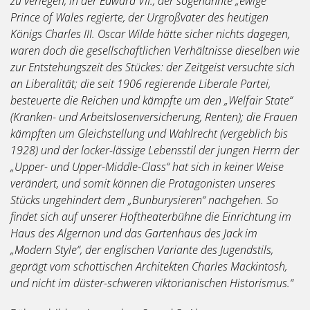
zu verlegen, in der Edward VII., der sogenannte „ewige“
Prince of Wales regierte, der Urgroßvater des heutigen
Königs Charles III. Oscar Wilde hätte sicher nichts dagegen,
waren doch die gesellschaftlichen Verhältnisse dieselben wie
zur Entstehungszeit des Stückes: der Zeitgeist versuchte sich
an Liberalität; die seit 1906 regierende Liberale Partei,
besteuerte die Reichen und kämpfte um den „Welfair State“
(Kranken- und Arbeitslosenversicherung, Renten); die Frauen
kämpften um Gleichstellung und Wahlrecht (vergeblich bis
1928) und der locker-lässige Lebensstil der jungen Herrn der
„Upper- und Upper-Middle-Class“ hat sich in keiner Weise
verändert, und somit können die Protagonisten unseres
Stücks ungehindert dem „Bunburysieren“ nachgehen. So
findet sich auf unserer Hoftheaterbühne die Einrichtung im
Haus des Algernon und das Gartenhaus des Jack im
„Modern Style“, der englischen Variante des Jugendstils,
geprägt vom schottischen Architekten Charles Mackintosh,
und nicht im düster-schweren viktorianischen Historismus.“