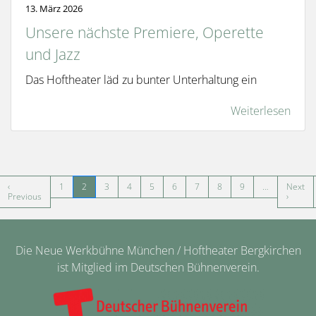
13. März 2026
Unsere nächste Premiere, Operette
und Jazz
Das Hoftheater läd zu bunter Unterhaltung ein
Weiterlesen
Seitennummerierung
‹
1
2
3
4
5
6
7
8
9
…
Next
ste Seite
Vorherige Seite
Nächst
Previous
›
Die Neue Werkbühne München / Hoftheater Bergkirchen
ist Mitglied im Deutschen Bühnenverein.