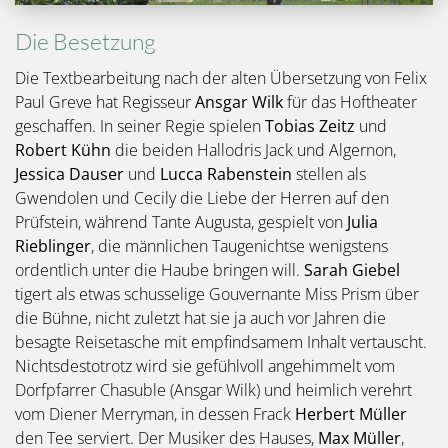
Die Besetzung
Die Textbearbeitung nach der alten Übersetzung von Felix
Paul Greve hat Regisseur
Ansgar Wilk
für das Hoftheater
geschaffen. In seiner Regie spielen
Tobias Zeitz
und
Robert Kühn
die beiden Hallodris Jack und Algernon,
Jessica Dauser
und
Lucca Rabenstein
stellen als
Gwendolen und Cecily die Liebe der Herren auf den
Prüfstein, während Tante Augusta, gespielt von
Julia
Rieblinger
, die männlichen Taugenichtse wenigstens
ordentlich unter die Haube bringen will.
Sarah Giebel
tigert als etwas schusselige Gouvernante Miss Prism über
die Bühne, nicht zuletzt hat sie ja auch vor Jahren die
besagte Reisetasche mit empfindsamem Inhalt vertauscht.
Nichtsdestotrotz wird sie gefühlvoll angehimmelt vom
Dorfpfarrer Chasuble (Ansgar Wilk) und heimlich verehrt
vom Diener Merryman, in dessen Frack
Herbert Müller
den Tee serviert. Der Musiker des Hauses,
Max Müller
,