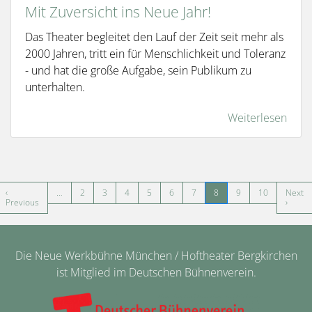
Mit Zuversicht ins Neue Jahr!
Das Theater begleitet den Lauf der Zeit seit mehr als
2000 Jahren, tritt ein für Menschlichkeit und Toleranz
- und hat die große Aufgabe, sein Publikum zu
unterhalten.
Weiterlesen
Seitennummerierung
‹
…
2
3
4
5
6
7
8
9
10
Next
te Seite
Vorherige Seite
Nächst
Previous
›
Die Neue Werkbühne München / Hoftheater Bergkirchen
ist Mitglied im Deutschen Bühnenverein.