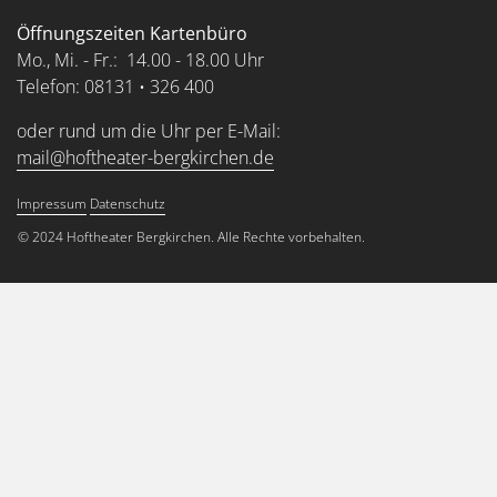
Öffnungszeiten Kartenbüro
Mo., Mi. - Fr.: 14.00 - 18.00 Uhr
Telefon: 08131 • 326 400
oder rund um die Uhr per E-Mail:
mail@hoftheater-bergkirchen.de
Impressum
Datenschutz
Service Menu
© 2024 Hoftheater Bergkirchen. Alle Rechte vorbehalten.