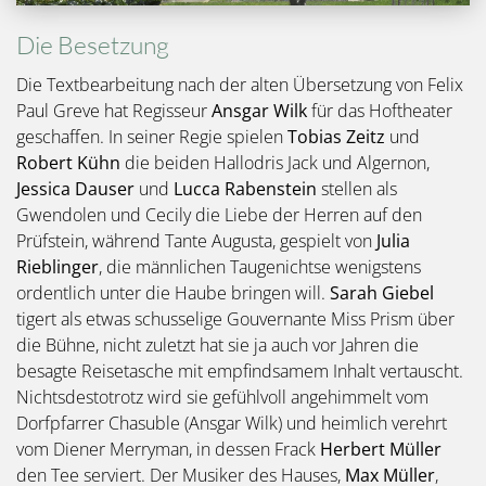
Die Besetzung
Die Textbearbeitung nach der alten Übersetzung von Felix
Paul Greve hat Regisseur
Ansgar Wilk
für das Hoftheater
geschaffen. In seiner Regie spielen
Tobias Zeitz
und
Robert Kühn
die beiden Hallodris Jack und Algernon,
Jessica Dauser
und
Lucca Rabenstein
stellen als
Gwendolen und Cecily die Liebe der Herren auf den
Prüfstein, während Tante Augusta, gespielt von
Julia
Rieblinger
, die männlichen Taugenichtse wenigstens
ordentlich unter die Haube bringen will.
Sarah Giebel
tigert als etwas schusselige Gouvernante Miss Prism über
die Bühne, nicht zuletzt hat sie ja auch vor Jahren die
besagte Reisetasche mit empfindsamem Inhalt vertauscht.
Nichtsdestotrotz wird sie gefühlvoll angehimmelt vom
Dorfpfarrer Chasuble (Ansgar Wilk) und heimlich verehrt
vom Diener Merryman, in dessen Frack
Herbert Müller
den Tee serviert. Der Musiker des Hauses,
Max Müller
,