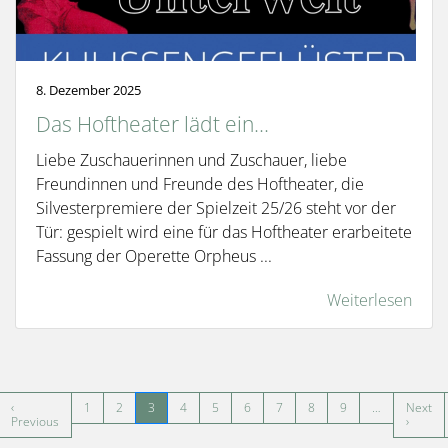
8. Dezember 2025
Das Hoftheater lädt ein...
Liebe Zuschauerinnen und Zuschauer, liebe
Freundinnen und Freunde des Hoftheater, die
Silvesterpremiere der Spielzeit 25/26 steht vor der
Tür: gespielt wird eine für das Hoftheater erarbeitete
Fassung der Operette Orpheus ...
Weiterlesen
Seitennummerierung
‹
1
2
3
4
5
6
7
8
9
…
Next
ste Seite
Vorherige Seite
Nächst
Previous
›