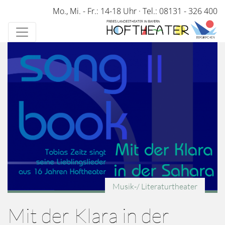
Direkt
Mo., Mi. - Fr.: 14-18 Uhr
·
Tel.: 08131 - 326 400
zum
Inhalt
Musik-/ Literaturtheater
Mit der Klara in der