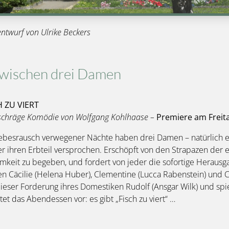
entwurf von Ulrike Beckers
zwischen drei Damen
H ZU VIERT
schräge Komödie von Wolfgang Kohlhaase –
Premiere am Freit
ebesrausch verwegener Nächte haben drei Damen – natürlich e
r ihren Erbteil versprochen. Erschöpft von den Strapazen der er
mkeit zu begeben, und fordert von jeder die sofortige Herausg
 Cäcilie (Helena Huber), Clementine (Lucca Rabenstein) und Ch
ieser Forderung ihres Domestiken Rudolf (Ansgar Wilk) und spi
tet das Abendessen vor: es gibt „Fisch zu viert“ …