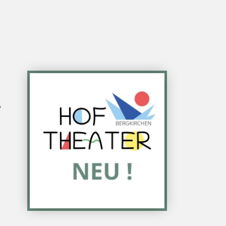
Bild
“