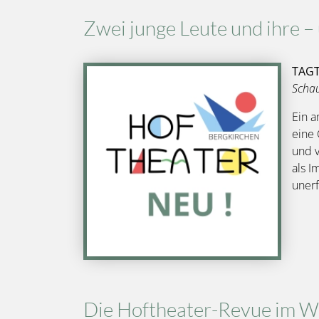
Zwei junge Leute und ihre –
TAG
Bild
Schau
Ein a
eine 
und v
als I
unerf
Die Hoftheater-Revue im W