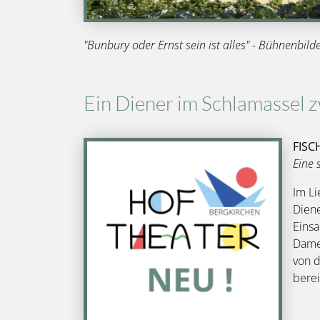
"Bunbury oder Ernst sein ist alles" - Bühnenbild
Ein Diener im Schlamassel 
FISC
Bild
Eine 
Im Li
Diene
Einsa
Damen
von d
berei