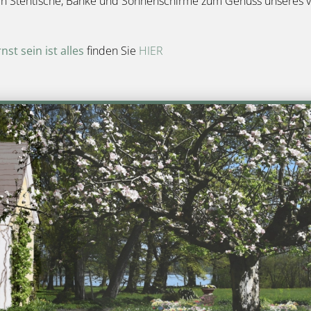
den Stehtische, Bänke und Sonnenschirme zum Genuss unseres v
st sein ist alles
finden Sie
HIER