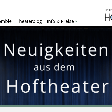
Direkt
zum
Inhalt
emble
Theaterblog
Info & Preise