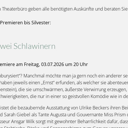
Theaterbüro geben alle benötigten Auskünfte und beraten Sie
 Premieren bis Silvester:
wei Schlawinern
emiere am Freitag, 03.07.2026 um 20 Uhr
unburysiert“? Manchmal möchte man ja gern noch ein anderer se
 haben jeweils einen „Ernst“ erfunden, als welcher sie abenteu
nstein), die sie umschwärmen, äußerste Verwirrung erzeugen, 
hwierigkeiten, die nur in einer so geistvollen Komödie wie in 
stet die bezaubernde Ausstattung von Ulrike Beckers ihren B
nd Sarah Giebel als Tante Augusta und Gouvernante Miss Prism d
sseur Ansgar Wilk sorgt mit gewohnter Beharrlichkeit dafür, d