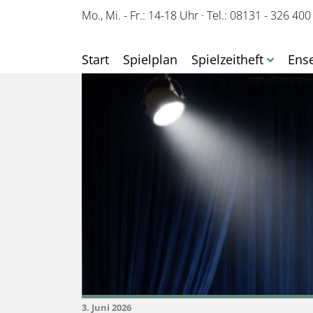
Mo., Mi. - Fr.: 14-18 Uhr
·
Tel.: 08131 - 326 400
Start
Spielplan
Spielzeitheft
Ens
3. Juni 2026