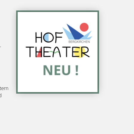
Bild
r
tern
d