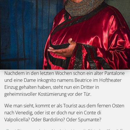
Nachdem in den letzten Wochen schon ein alter Pantalone
und eine Dame inkognito namens Beatrice im Hoftheater
Einzug gehalten haben, steht nun ein Dritter in
geheimnisvoller Kostümierung vor der Tür.
Wie man sieht, kommt er als Tourist aus dem fernen Osten
nach Venedig, oder ist er doch nur ein Conte di
Valpolicella? Oder Bardolino? Oder Spumante?