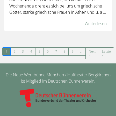
Wochenende dreht es sich bei uns um griechische
Götter, starke griechische Frauen in Athen und u. a ...
Weiterlesen
Seitennummerierung
1
2
3
4
5
6
7
8
9
…
Next
Letzte
Nächste Seite
Letzte Se
›
»
Die Neue Werkbühne München / Hoftheater Bergkirchen
ist Mitglied im Deutschen Bühnenverein.