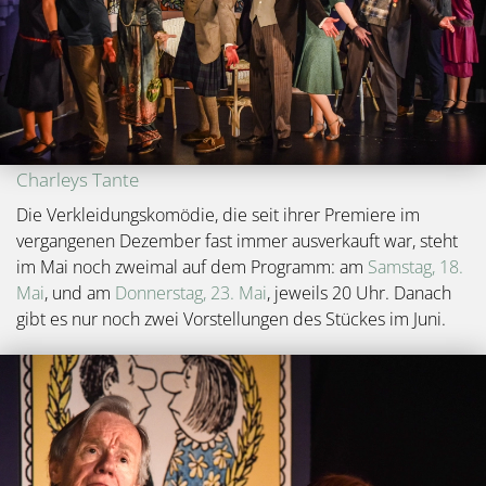
Charleys Tante
Die Verkleidungskomödie, die seit ihrer Premiere im
vergangenen Dezember fast immer ausverkauft war, steht
im Mai noch zweimal auf dem Programm: am
Samstag, 18.
Mai
, und am
Donnerstag, 23. Mai
, jeweils 20 Uhr. Danach
gibt es nur noch zwei Vorstellungen des Stückes im Juni.
Bild