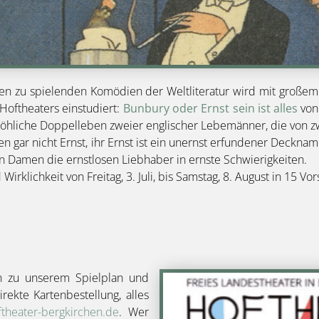
en zu spielenden Komödien der Weltliteratur wird mit großem
oftheaters einstudiert:
Bunbury oder Ernst sein ist alles
von 
fröhliche Doppelleben zweier englischer Lebemänner, die von z
ßen gar nicht Ernst, ihr Ernst ist ein unernst erfundener Deckn
en Damen die ernstlosen Liebhaber in ernste Schwierigkeiten.
Wirklichkeit von Freitag, 3. Juli, bis Samstag, 8. August in 15 V
a
nen zu unserem Spielplan und
Bild
ekte Kartenbestellung, alles
theater-bergkirchen.de
. Wer