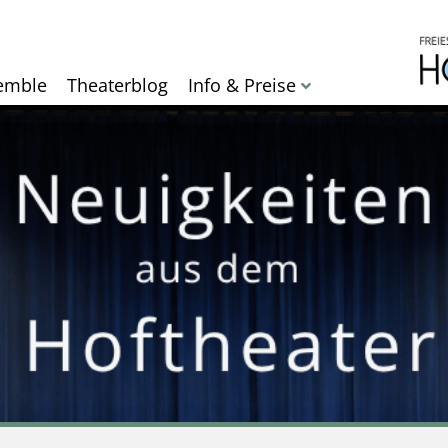
Direkt
zum
Inhalt
emble
Theaterblog
Info & Preise