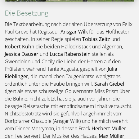
Die Besetzung
Die Textbearbeitung nach der alten Übersetzung von Felix
Paul Greve hat Regisseur
Ansgar Wilk
für das Hoftheater
geschaffen. In seiner Regie spielen
Tobias Zeitz
und
Robert Kühn
die beiden Hallodris Jack und Algernon,
Jessica Dauser
und
Lucca Rabenstein
stellen als
Gwendolen und Cecily die Liebe der Herren auf den
Prüfstein, während Tante Augusta, gespielt von
Julia
Rieblinger
, die männlichen Taugenichtse wenigstens
ordentlich unter die Haube bringen will.
Sarah Giebel
tigert als etwas schusselige Gouvernante Miss Prism über
die Bühne, nicht zuletzt hat sie ja auch vor Jahren die
besagte Reisetasche mit empfindsamem Inhalt vertauscht.
Nichtsdestotrotz wird sie gefühlvoll angehimmelt vom
Dorfpfarrer Chasuble (Ansgar Wilk) und heimlich verehrt
vom Diener Merryman, in dessen Frack
Herbert Müller
den Tee serviert. Der Musiker des Hauses,
Max Müller
,