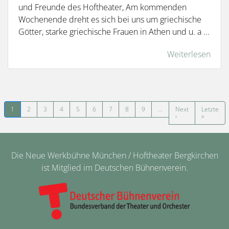
und Freunde des Hoftheater, Am kommenden
Wochenende dreht es sich bei uns um griechische
Götter, starke griechische Frauen in Athen und u. a ...
Weiterlesen
Seitennummerierung
1
2
3
4
5
6
7
8
9
…
Next
Letzte
Nächste Seite
Letzte Se
›
»
Die Neue Werkbühne München / Hoftheater Bergkirchen
ist Mitglied im Deutschen Bühnenverein.