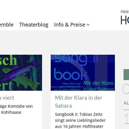
Direkt
zum
Inhalt
emble
Theaterblog
Info & Preise
u viert
Mit der Klara in der
AL
Sahara
räge Komödie von
 Kohlhaase
Songbook II: Tobias Zeitz
singt seine Lieblingslieder
aus 16 Jahren Hoftheater