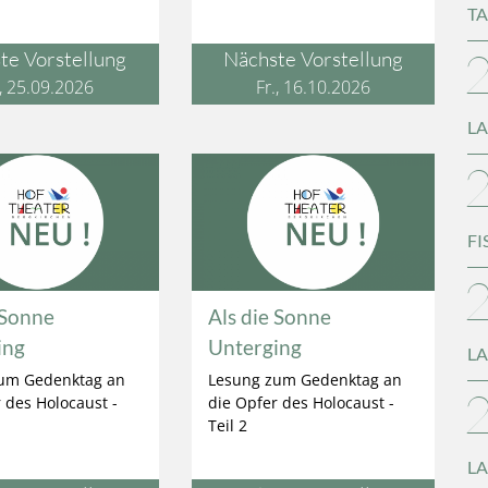
T
te Vorstellung
Nächste Vorstellung
., 25.09.2026
Fr., 16.10.2026
LA
FI
 Sonne
Als die Sonne
ing
Unterging
LA
um Gedenktag an
Lesung zum Gedenktag an
 des Holocaust -
die Opfer des Holocaust -
Teil 2
LA