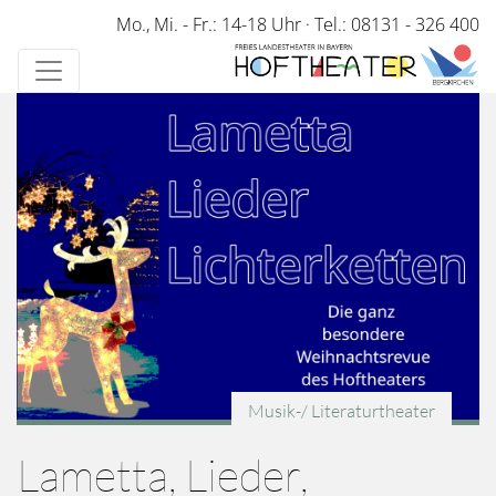
Direkt
Mo., Mi. - Fr.: 14-18 Uhr
·
Tel.: 08131 - 326 400
zum
Inhalt
Musik-/ Literaturtheater
Lametta, Lieder,