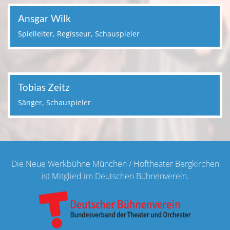
Ansgar Wilk
Spielleiter, Regisseur, Schauspieler
Tobias Zeitz
Sänger, Schauspieler
Bild
Die Neue Werkbühne München / Hoftheater Bergkirchen
ist Mitglied im Deutschen Bühnenverein.